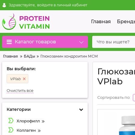
Здравствуйте,
войдите в личный кабинет
Главная
Бренд
Каталог товаров
Главная
БАДы
Глюкозамин хондроитин МСМ
Вы выбрали:
Глюкоза
VPlab
VPlab
Очистить все
Сортировать по:
Категории
Хлорофилл
Коллаген