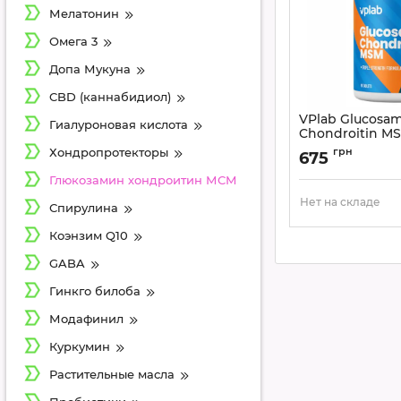
Мелатонин
Омега 3
Допа Мукуна
CBD (каннабидиол)
VPlab Glucosa
Гиалуроновая кислота
Chondroitin MS
глюкозамин, х
Хондропротекторы
грн
675
МСМ комплекс
Глюкозамин хондроитин МСМ
Артикул:
VP54490
Нет на складе
Спирулина
Коэнзим Q10
GABA
Гинкго билоба
Модафинил
Куркумин
Растительные масла