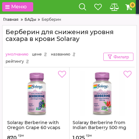
0
Меню
Главная
БАДы
Берберин
Берберин для снижения уровня
сахара в крови Solaray
умолчанию
цене
названию
Фильтр
рейтингу
Solaray Berberine with
Solaray Berberine from
Oregon Grape 60 vcaps
Indian Barberry 500 mg
берберин с орегонским
60 vcaps берберин из
грн
грн
виноградом
индийского барбариса
870
1 025